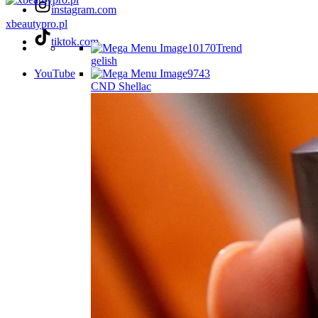
instagram.com
xbeautypro.pl
tiktok.com
Trend
gelish
YouTube
CND Shellac