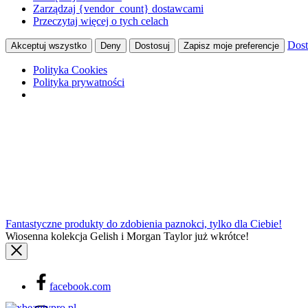
Zarządzaj {vendor_count} dostawcami
Przeczytaj więcej o tych celach
Dost
Akceptuj wszystko
Deny
Dostosuj
Zapisz moje preferencje
Polityka Cookies
Polityka prywatności
Fantastyczne produkty do zdobienia paznokci, tylko dla Ciebie!
Wiosenna kolekcja Gelish i Morgan Taylor już wkrótce!
facebook.com