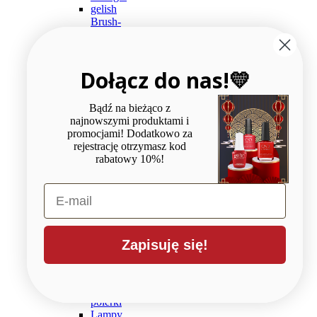
gelish
Brush-
on
Builder
CND
Dołącz do nas!💛
Brisa
Akryle
CND
Bądź na bieżąco z
Retention+
najnowszymi produktami i
liquid
promocjami! Dodatkowo za
akrylowe
rejestrację otrzymasz kod
CND
rabatowy 10%!
Perfect
Color
pudry
E-mail
akrylowe
Tipsy,
szablony
Akcesoria
Zapisuję się!
i
przybory
Pilniki
i
polerki
Lampy