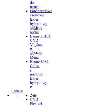
do
french
Ponadczasowe
czerwone
lakier
hybrydowy
CND
Vinylux
Gelish
-
premium
lakier
hybrydowy
Lakiery
Żele
CND
Plexigel