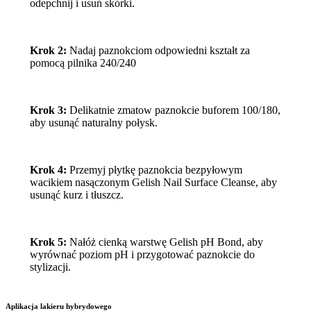
odepchnij i usuń skórki.
Krok 2:
Nadaj paznokciom odpowiedni kształt za
pomocą pilnika 240/240
Krok 3:
Delikatnie zmatow paznokcie buforem 100/180,
aby usunąć naturalny połysk.
Krok 4:
Przemyj płytkę paznokcia bezpyłowym
wacikiem nasączonym Gelish Nail Surface Cleanse, aby
usunąć kurz i tłuszcz.
Krok 5:
Nałóż cienką warstwę Gelish pH Bond, aby
wyrównać poziom pH i przygotować paznokcie do
stylizacji.
Aplikacja lakieru hybrydowego