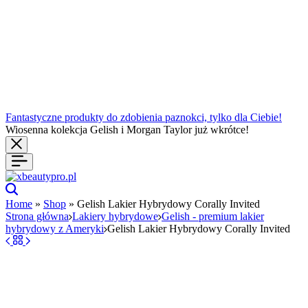
Fantastyczne produkty do zdobienia paznokci, tylko dla Ciebie!
Wiosenna kolekcja Gelish i Morgan Taylor już wkrótce!
Home
»
Shop
»
Gelish Lakier Hybrydowy Corally Invited
Strona główna
Lakiery hybrydowe
Gelish - premium lakier
hybrydowy z Ameryki
Gelish Lakier Hybrydowy Corally Invited