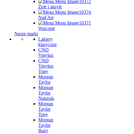
Żele i akryle
Nail Art
Wax:one
Nasze marki
Lakiery
klasyczne
CND
Vinylux
CND
Vinylux
Topy
Morgan
Taylor
Morgan
Taylor
Naturals
Morgan
Taylor
Topy
Morgan
Taylor
Bazy