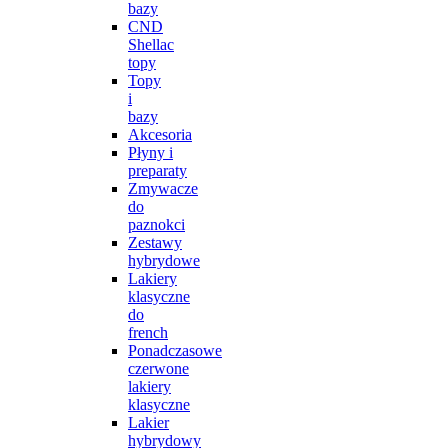
bazy
CND
Shellac
topy
Topy
i
bazy
Akcesoria
Płyny i
preparaty
Zmywacze
do
paznokci
Zestawy
hybrydowe
Lakiery
klasyczne
do
french
Ponadczasowe
czerwone
lakiery
klasyczne
Lakier
hybrydowy