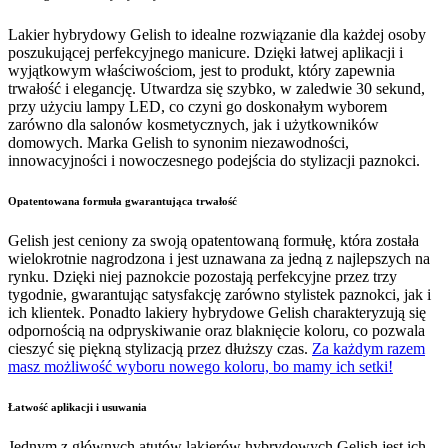
Lakier hybrydowy Gelish to idealne rozwiązanie dla każdej osoby
poszukującej perfekcyjnego manicure. Dzięki łatwej aplikacji i
wyjątkowym właściwościom, jest to produkt, który zapewnia
trwałość i elegancję. Utwardza się szybko, w zaledwie 30 sekund,
przy użyciu lampy LED, co czyni go doskonałym wyborem
zarówno dla salonów kosmetycznych, jak i użytkowników
domowych. Marka Gelish to synonim niezawodności,
innowacyjności i nowoczesnego podejścia do stylizacji paznokci.
Opatentowana formuła gwarantująca trwałość
Gelish jest ceniony za swoją opatentowaną formułę, która została
wielokrotnie nagrodzona i jest uznawana za jedną z najlepszych na
rynku. Dzięki niej paznokcie pozostają perfekcyjne przez trzy
tygodnie, gwarantując satysfakcję zarówno stylistek paznokci, jak i
ich klientek. Ponadto lakiery hybrydowe Gelish charakteryzują się
odpornością na odpryskiwanie oraz blaknięcie koloru, co pozwala
cieszyć się piękną stylizacją przez dłuższy czas.
Za każdym razem
masz możliwość wyboru nowego koloru, bo mamy ich setki!
Łatwość aplikacji i usuwania
Jednym z głównych atutów lakierów hybrydowych Gelish jest ich