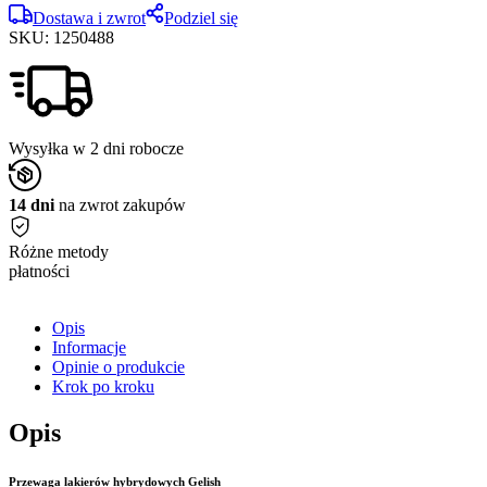
Dostawa i zwrot
Podziel się
SKU:
1250488
Wysyłka w 2 dni robocze
14 dni
na zwrot zakupów
Różne metody
płatności
Opis
Informacje
Opinie o produkcie
Krok po kroku
Opis
Przewaga lakierów hybrydowych Gelish