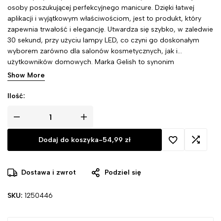
osoby poszukującej perfekcyjnego manicure. Dzięki łatwej
aplikacji i wyjątkowym właściwościom, jest to produkt, który
zapewnia trwałość i elegancję. Utwardza się szybko, w zaledwie
30 sekund, przy użyciu lampy LED, co czyni go doskonałym
wyborem zarówno dla salonów kosmetycznych, jak i
użytkowników domowych. Marka Gelish to synonim
niezawodności, innowacyjności i nowoczesnego podejścia do
Show More
stylizacji paznokci.
Ilość:
Dodaj do koszyka
-
54,99
zł
Dostawa i zwrot
Podziel się
SKU:
1250446