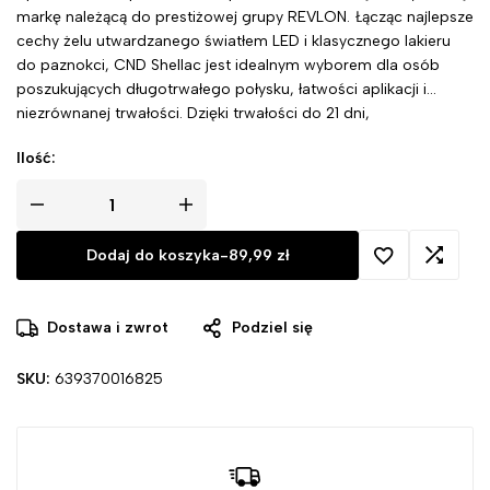
markę należącą do prestiżowej grupy REVLON. Łącząc najlepsze
cechy żelu utwardzanego światłem LED i klasycznego lakieru
do paznokci, CND Shellac jest idealnym wyborem dla osób
poszukujących długotrwałego połysku, łatwości aplikacji i
niezrównanej trwałości. Dzięki trwałości do 21 dni,
natychmiastowemu utwardzaniu za pomocą lamp LED i
Ilość:
łatwemu usuwaniu w ciągu zaledwie kilku minut, ten hybrydowy
lakier jest idealny zarówno dla profesjonalistów, jak i ich
klientów.
Dodaj do koszyka
-
89,99
zł
Dostawa i zwrot
Podziel się
SKU:
639370016825