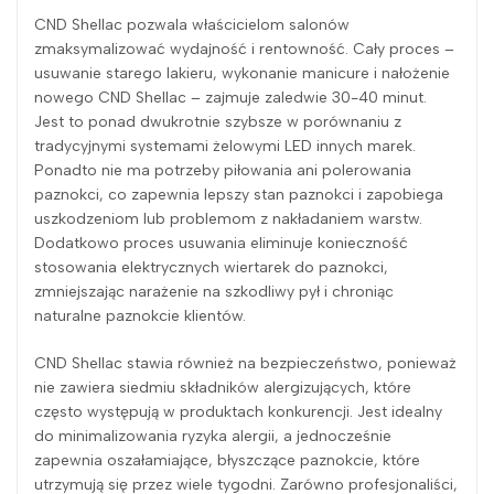
CND Shellac pozwala właścicielom salonów
zmaksymalizować wydajność i rentowność. Cały proces –
usuwanie starego lakieru, wykonanie manicure i nałożenie
nowego CND Shellac – zajmuje zaledwie 30-40 minut.
Jest to ponad dwukrotnie szybsze w porównaniu z
tradycyjnymi systemami żelowymi LED innych marek.
Ponadto nie ma potrzeby piłowania ani polerowania
paznokci, co zapewnia lepszy stan paznokci i zapobiega
uszkodzeniom lub problemom z nakładaniem warstw.
Dodatkowo proces usuwania eliminuje konieczność
stosowania elektrycznych wiertarek do paznokci,
zmniejszając narażenie na szkodliwy pył i chroniąc
naturalne paznokcie klientów.
CND Shellac stawia również na bezpieczeństwo, ponieważ
nie zawiera siedmiu składników alergizujących, które
często występują w produktach konkurencji. Jest idealny
do minimalizowania ryzyka alergii, a jednocześnie
zapewnia oszałamiające, błyszczące paznokcie, które
utrzymują się przez wiele tygodni. Zarówno profesjonaliści,