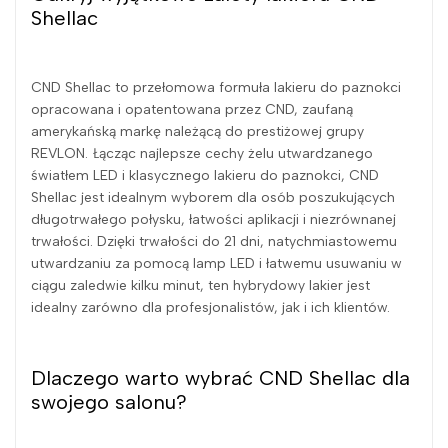
Shellac
CND Shellac to przełomowa formuła lakieru do paznokci
opracowana i opatentowana przez CND, zaufaną
amerykańską markę należącą do prestiżowej grupy
REVLON. Łącząc najlepsze cechy żelu utwardzanego
światłem LED i klasycznego lakieru do paznokci, CND
Shellac jest idealnym wyborem dla osób poszukujących
długotrwałego połysku, łatwości aplikacji i niezrównanej
trwałości. Dzięki trwałości do 21 dni, natychmiastowemu
utwardzaniu za pomocą lamp LED i łatwemu usuwaniu w
ciągu zaledwie kilku minut, ten hybrydowy lakier jest
idealny zarówno dla profesjonalistów, jak i ich klientów.
Dlaczego warto wybrać CND Shellac dla
swojego salonu?