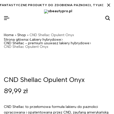
FANTASTYCZNE PRODUKTY DO ZDOBIENIA PAZNOKCI, TYLKO DLA C
Home
»
Shop
»
CND Shellac Opulent Onyx
Strona główna
Lakiery hybrydowe
CND Shellac - premium usuwasz lakiery hybrydowe
CND Shellac Opulent Onyx
CND Shellac Opulent Onyx
89,99
zł
CND Shellac to przełomowa formuła lakieru do paznokci
opracowana i opatentowana przez CND, zaufaną amerykańską