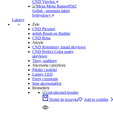
CND Vinylux
Gelish - premium lakier
hybrydowy
Lakiery
Żele
CND Plexigel
gelish Brush-on Builder
CND Brisa
Akryle
CND Retention+ liquid akrylowe
CND Perfect Color pudry
akrylowe
Tipsy, szablony
Akcesoria i przybory
Pilniki i polerki
Lampy LED
Frezy i trzpienie
Inne akcesoria
Hot
Bestsellery
Dodaj do koszyka
Add to wishlist