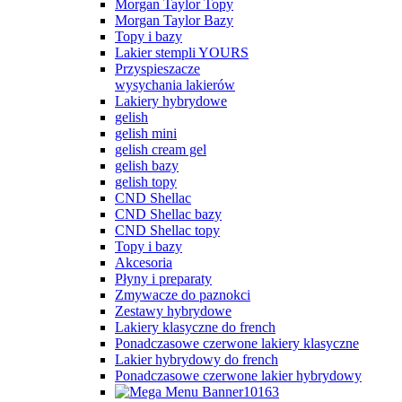
Morgan Taylor Topy
Morgan Taylor Bazy
Topy i bazy
Lakier stempli YOURS
Przyspieszacze
wysychania lakierów
Lakiery hybrydowe
gelish
gelish mini
gelish cream gel
gelish bazy
gelish topy
CND Shellac
CND Shellac bazy
CND Shellac topy
Topy i bazy
Akcesoria
Płyny i preparaty
Zmywacze do paznokci
Zestawy hybrydowe
Lakiery klasyczne do french
Ponadczasowe czerwone lakiery klasyczne
Lakier hybrydowy do french
Ponadczasowe czerwone lakier hybrydowy