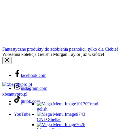
Fantastyczne produkty do zdobienia paznokci, tylko dla Ciebie!
Wiosenna kolekcja Gelish i Morgan Taylor już wkrótce!
facebook.com
instagram.com
xbeautypro.pl
tiktok.com
Trend
gelish
YouTube
CND Shellac