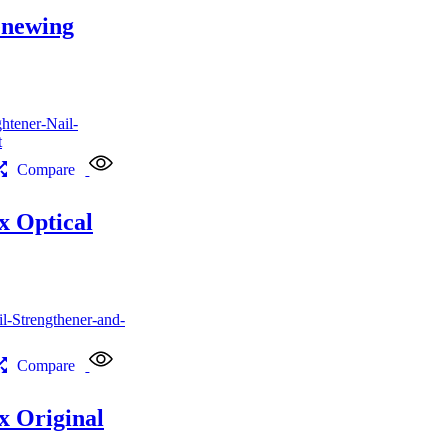
enewing
Compare
 Optical
Compare
 Original