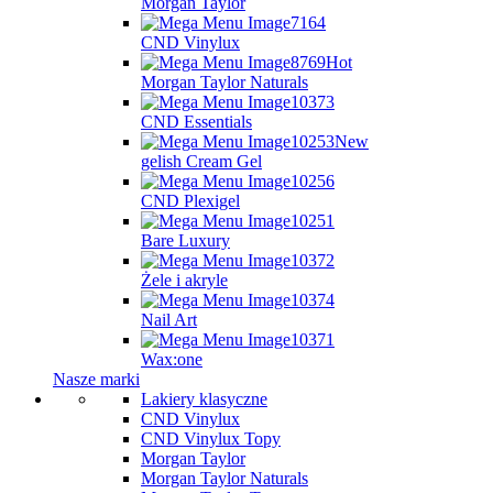
Morgan Taylor
CND Vinylux
Hot
Morgan Taylor Naturals
CND Essentials
New
gelish Cream Gel
CND Plexigel
Bare Luxury
Żele i akryle
Nail Art
Wax:one
Nasze marki
Lakiery klasyczne
CND Vinylux
CND Vinylux Topy
Morgan Taylor
Morgan Taylor Naturals