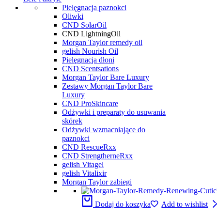
Pielęgnacja paznokci
Oliwki
CND SolarOil
CND LightningOil
Morgan Taylor remedy oil
gelish Nourish Oil
Pielęgnacja dłoni
CND Scentsations
Morgan Taylor Bare Luxury
Zestawy Morgan Taylor Bare
Luxury
CND ProSkincare
Odżywki i preparaty do usuwania
skórek
Odżywki wzmacniające do
paznokci
CND RescueRxx
CND StrengtherneRxx
gelish Vitagel
gelish Vitalixir
Morgan Taylor zabiegi
Dodaj do koszyka
Add to wishlist