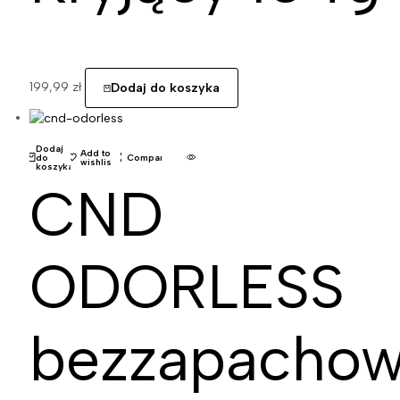
199,99
zł
Dodaj do koszyka
Dodaj
Add to
do
Compare
wishlist
koszyka
CND
ODORLESS
bezzapacho