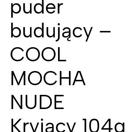
puder
budujący –
COOL
MOCHA
NUDE
Kryjący 104g