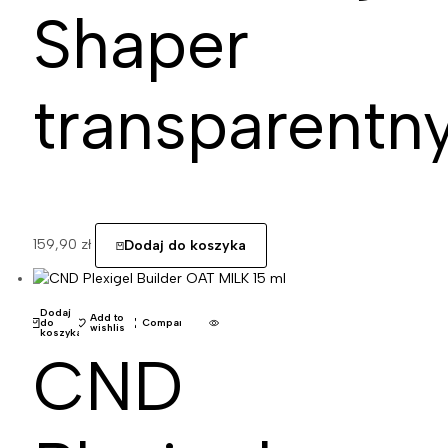
Shaper
transparentn
159,90
zł
Dodaj do koszyka
Dodaj
Add to
do
Compare
wishlist
koszyka
CND