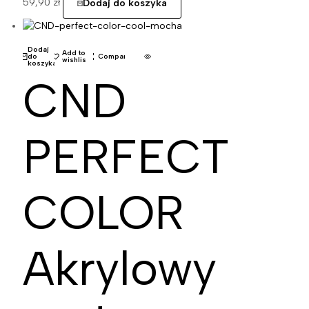
59,90
zł
Dodaj do koszyka
Dodaj
Add to
do
Compare
wishlist
koszyka
CND
PERFECT
COLOR
Akrylowy