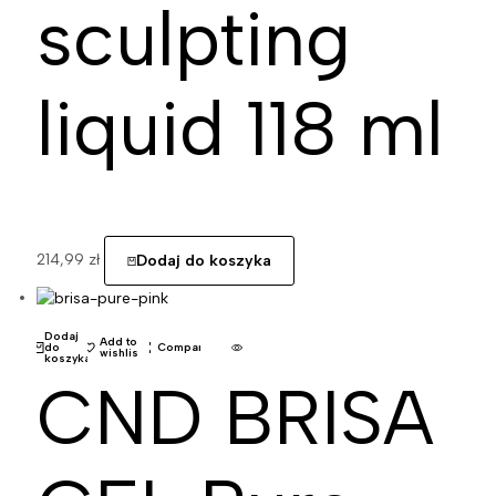
sculpting
liquid 118 ml
214,99
zł
Dodaj do koszyka
Dodaj
Add to
do
Compare
wishlist
koszyka
CND BRISA