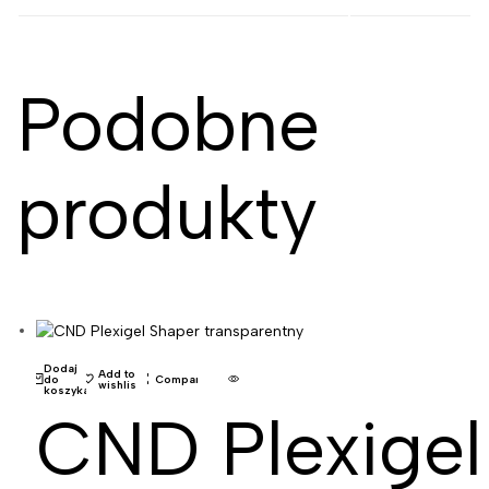
Podobne
produkty
Dodaj
Add to
do
Compare
wishlist
koszyka
CND Plexigel