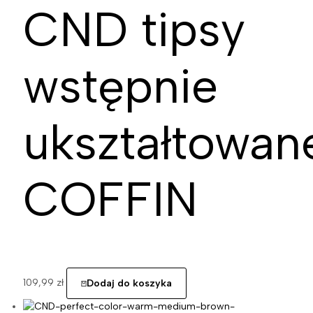
CND tipsy
wstępnie
ukształtowan
COFFIN
109,99
zł
Dodaj do koszyka