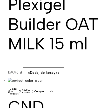
Plexigel
Builder OAT
MILK 15 ml
159,90
zł
Dodaj do koszyka
Dodaj
Add to
do
Compare
wishlist
koszyka
CND