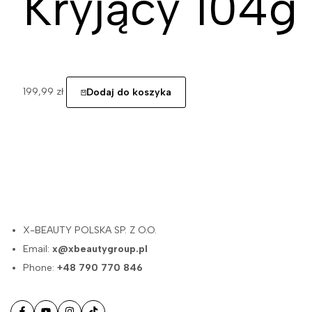
Kryjący 104g
199,99
zł
Dodaj do koszyka
X-BEAUTY POLSKA SP. Z O.O.
Email:
x@xbeautygroup.pl
Phone:
+48 790 770 846