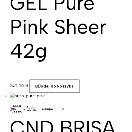
GEL Pure
Pink Sheer
42g
249,00
zł
Dodaj do koszyka
Dodaj
Add to
do
Compare
wishlist
koszyka
CND BRISA