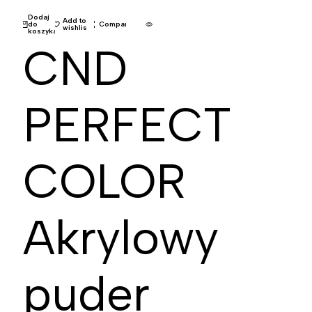
Dodaj
Add to
do
Compare
wishlist
koszyka
CND
PERFECT
COLOR
Akrylowy
puder