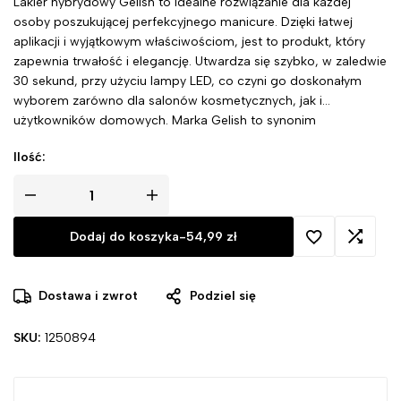
Lakier hybrydowy Gelish to idealne rozwiązanie dla każdej
osoby poszukującej perfekcyjnego manicure. Dzięki łatwej
aplikacji i wyjątkowym właściwościom, jest to produkt, który
zapewnia trwałość i elegancję. Utwardza się szybko, w zaledwie
30 sekund, przy użyciu lampy LED, co czyni go doskonałym
wyborem zarówno dla salonów kosmetycznych, jak i
użytkowników domowych. Marka Gelish to synonim
niezawodności, innowacyjności i nowoczesnego podejścia do
Ilość:
stylizacji paznokci.
Dodaj do koszyka
-
54,99
zł
Dostawa i zwrot
Podziel się
SKU:
1250894