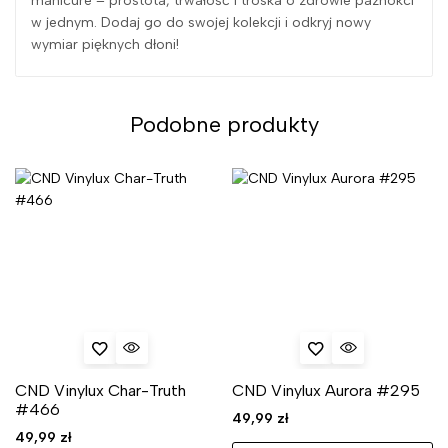
manicure – prostota, trwałość i troska o zdrowie paznokci
w jednym. Dodaj go do swojej kolekcji i odkryj nowy
wymiar pięknych dłoni!
Podobne produkty
CND Vinylux Char-Truth
CND Vinylux Aurora #295
#466
49,99
zł
49,99
zł