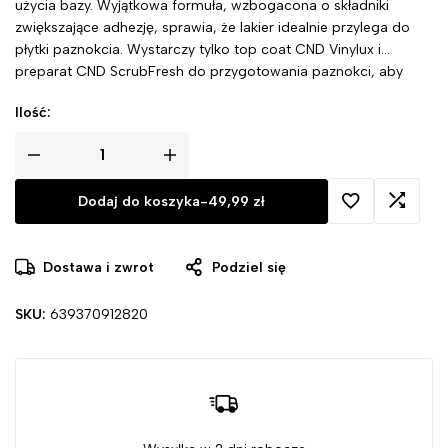
użycia bazy. Wyjątkowa formuła, wzbogacona o składniki
zwiększające adhezję, sprawia, że lakier idealnie przylega do
płytki paznokcia. Wystarczy tylko top coat CND Vinylux i
preparat CND ScrubFresh do przygotowania paznokci, aby
cieszyć się olśniewającym efektem.
Ilość:
Dodaj do koszyka
-
49,99
zł
Dostawa i zwrot
Podziel się
SKU:
639370912820