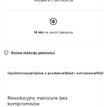
Wysyłka w 2 dni robocze
14 dni
na zwrot zakupów
Różne metody
płatności
Opis
Informacje
Opinie o produkcie
Skład i ostrzeżenia
FAQ
Kr
Rewolucyjny manicure bez
kompromisów