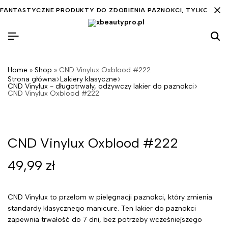
FANTASTYCZNE PRODUKTY DO ZDOBIENIA PAZNOKCI, TYLKO DLA C
Home
»
Shop
»
CND Vinylux Oxblood #222
Strona główna
Lakiery klasyczne
CND Vinylux - długotrwały, odżywczy lakier do paznokci
CND Vinylux Oxblood #222
CND Vinylux Oxblood #222
49,99
zł
CND Vinylux to przełom w pielęgnacji paznokci, który zmienia
standardy klasycznego manicure. Ten lakier do paznokci
zapewnia trwałość do 7 dni, bez potrzeby wcześniejszego