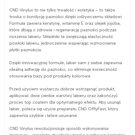
CND Vinylux to nie tylko trwałość i estetyka – to także
troska o kondycję paznokci dzięki odżywczemu składowi.
Formuła zawiera keratynę, witaminę E oraz olejek jojoba,
które dbają o zdrowie i regenerację paznokci podczas
noszenia lakieru. Składniki te zwiększają elastyczność
powłoki lakieru, jednocześnie wspierając wzmocnienie
płytki paznokcia.
Dzięki innowacyjnej formule, lakier sam z siebie zapewnia
idealną adhezję do paznokci, co eliminuje konieczność
stosowania bazy pod produkty kolorowe.
Przed użyciem wystarczy dobrze wstrząsnąć produkt,
aplikować dwie cienkie warstwy lakieru oraz zakończyć
proces top coatem dla optymalnego efektu. Aby usunąć
lakier, poleca się użycie preparatu CND OfflyFast, który
zapewnia szybkie i łatwe usuwanie.
CND Vinylux rewolucjonizuje sposób wykonywania