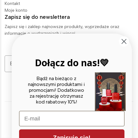
Kontakt
Moje konto
Zapisz się do newslettera
Zapisz się i zaklep najnowsze produkty, wyprzedaże oraz
informacje o wydarzeniach i więcej.
Email
Dołącz do nas!💛
Zapisz się
Bądź na bieżąco z
najnowszymi produktami i
promocjami! Dodatkowo
za rejestrację otrzymasz
kod rabatowy 10%!
E-mail
© 2026 X BEAUTY GROUP. All Rights Reserved
Zapisuję się!