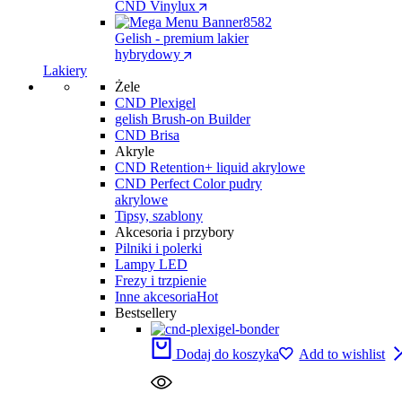
CND Vinylux
Gelish - premium lakier
hybrydowy
Lakiery
Żele
CND Plexigel
gelish Brush-on Builder
CND Brisa
Akryle
CND Retention+ liquid akrylowe
CND Perfect Color pudry
akrylowe
Tipsy, szablony
Akcesoria i przybory
Pilniki i polerki
Lampy LED
Frezy i trzpienie
Inne akcesoria
Hot
Bestsellery
Dodaj do koszyka
Add to wishlist