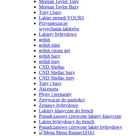
Morgan Taylor Topy
Morgan Taylor Bazy
Topy i bazy
Lakier stempli YOURS
Przyspieszacze
wysychania lakierów
Lakiery hybrydowe
gelish
gelish mini
gelish cream gel
gelish bazy
gelish topy
CND Shellac
CND Shellac bazy
CND Shellac topy
Topy i bazy
Akcesoria
Płyny i preparaty
Zmywacze do paznokci
Zestawy hybrydowe
Lakiery klasyczne do french
Ponadczasowe czerwone lakiery klasyczne
Lakier hybrydowy do french
Ponadczasowe czerwone lakier hybrydowy