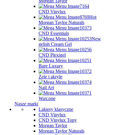
Morgan Taylor
CND Vinylux
Hot
Morgan Taylor Naturals
CND Essentials
New
gelish Cream Gel
CND Plexigel
Bare Luxury
Żele i akryle
Nail Art
Wax:one
Nasze marki
Lakiery klasyczne
CND Vinylux
CND Vinylux Topy
Morgan Taylor
Morgan Taylor Naturals