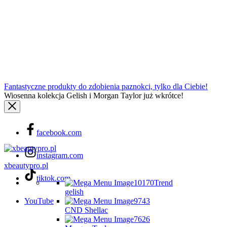
Fantastyczne produkty do zdobienia paznokci, tylko dla Ciebie!
Wiosenna kolekcja Gelish i Morgan Taylor już wkrótce!
facebook.com
instagram.com
xbeautypro.pl
tiktok.com
Trend
gelish
YouTube
CND Shellac