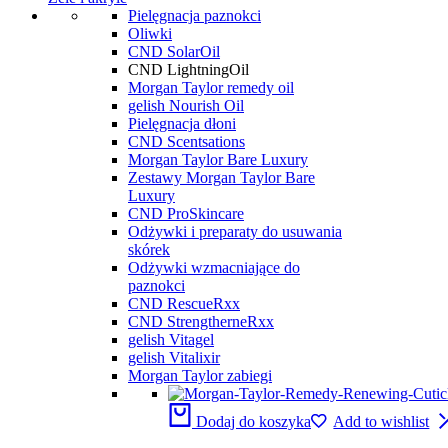
Pielęgnacja paznokci
Oliwki
CND SolarOil
CND LightningOil
Morgan Taylor remedy oil
gelish Nourish Oil
Pielęgnacja dłoni
CND Scentsations
Morgan Taylor Bare Luxury
Zestawy Morgan Taylor Bare
Luxury
CND ProSkincare
Odżywki i preparaty do usuwania
skórek
Odżywki wzmacniające do
paznokci
CND RescueRxx
CND StrengtherneRxx
gelish Vitagel
gelish Vitalixir
Morgan Taylor zabiegi
Dodaj do koszyka
Add to wishlist