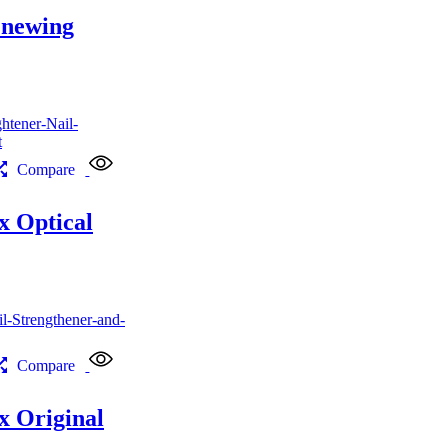
enewing
Compare
 Optical
Compare
 Original